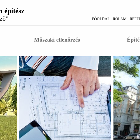
 építész
ező”
FŐOLDAL
RÓLAM
REFE
Műszaki ellenőrzés
Építé