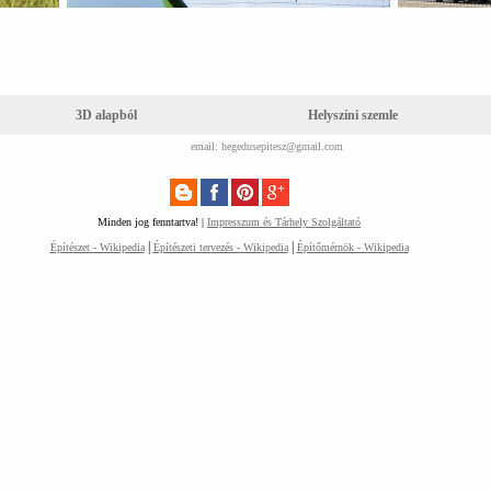
3D alapból
Helyszíni szemle
email: hegedusepitesz@gmail.com
Minden jog fenntartva! |
Impresszum és Tárhely Szolgáltató
|
|
Építészet - Wikipedia
Építészeti tervezés - Wikipedia
Építőmérnök - Wikipedia