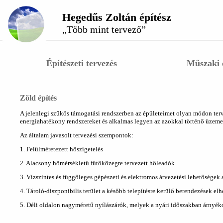
Hegedűs Zoltán építész
„Több mint tervező”
Építészeti tervezés
Műszaki 
Zöld építés
A jelenlegi szűkös támogatási rendszerben az épületeimet
olyan módon terv
energiahatékony rendszereket és alkalmas legyen az azokkal történő üzemel
Az általam javasolt tervezési szempontok:
1. Felülméretezett hőszigetelés
2. Alacsony hőmérsékletű fűtőközegre tervezett hőleadók
3. Vízszintes és függőleges gépészeti és elektromos átvezetési lehetőségek 
4. Tároló-diszponibilis terület a később telepítésre kerülő berendezések el
5. Déli oldalon nagyméretű nyílászárók, melyek a nyári időszakban árnyék