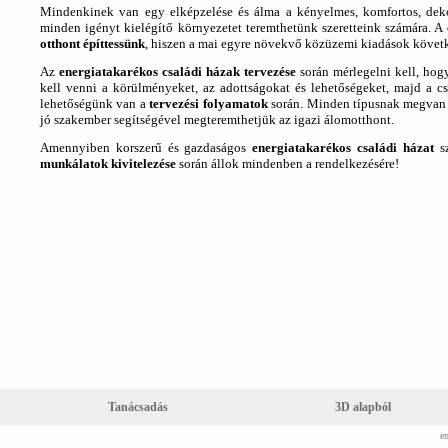
Mindenkinek van egy elképzelése és álma a kényelmes, komfortos, deko
minden igényt kielégítő környezetet teremthetünk szeretteink számára. A
otthont építtessünk
, hiszen a mai egyre növekvő közüzemi kiadások követk
Az
energiatakarékos családi házak tervezése
során mérlegelni kell, hog
kell venni a körülményeket, az adottságokat és lehetőségeket, majd a cs
lehetőségünk van a
tervezési folyamatok
során. Minden típusnak megvan a
jó szakember segítségével megteremthetjük az igazi álomotthont.
Amennyiben korszerű és gazdaságos
energiatakarékos családi házat
sz
munkálatok kivitelezése
során állok mindenben a rendelkezésére!
Tanácsadás
3D alapból
e