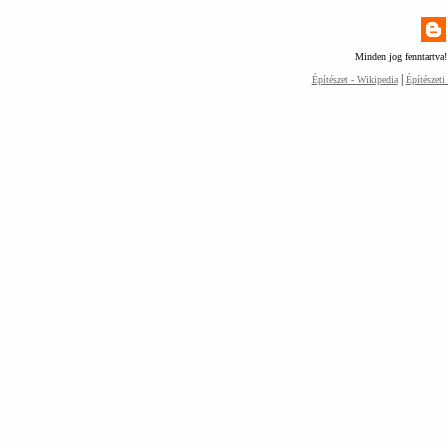
Minden jog fenntartva!
|
Építészet - Wikipedia
Építészeti