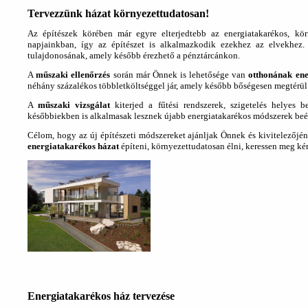
Tervezzünk házat környezettudatosan!
Az építészek körében már egyre elterjedtebb az energiatakarékos, kör
napjainkban, így az építészet is alkalmazkodik ezekhez az elvekhez
tulajdonosának, amely később érezhető a pénztárcánkon.
A
műszaki ellenőrzés
során már Önnek is lehetősége van
otthonának ene
néhány százalékos többletköltséggel jár, amely később bőségesen megtérül 
A
műszaki vizsgálat
kiterjed a fűtési rendszerek, szigetelés helyes b
későbbiekben is alkalmasak lesznek újabb energiatakarékos módszerek beépí
Célom, hogy az új építészeti módszereket ajánljak Önnek és kivitelezőjén
energiatakarékos házat
építeni, környezettudatosan élni, keressen meg kér
Energiatakarékos ház tervezése